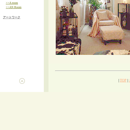
>>A room
>>AN Room
アートワーク
|
TOP
|