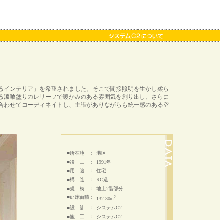
るインテリア」を希望されました。そこで間接照明を生かし柔ら
る漆喰塗りのレリーフで暖かみのある雰囲気を創り出し、さらに
合わせてコーディネイトし、主張がありながらも統一感のある空
■所在地 ：
港区
■竣 工 ：
1991年
■用 途 ：
住宅
■構 造 ：
RC造
■規 模 ：
地上2階部分
■延床面積：
2
132.30m
■設 計 ：
システムC2
■施 工 ：
システムC2