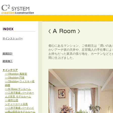
サインストッパー
都心にあるマンション、ご依頼主は「潤いのあ
かいアーチ状の天井や、左官職人の手仕事によ
お持ちだった家具の張り地を、カーテンなどと
建築設計
間に仕上げました。
建築施工
▼インテリア
>>TBuilding 風除室
>>TBuilding 門扉
>>TBuilding ウィスキー収
納棚
>>M House サンルーム
>>三井不動産 パークホー
ムズ衣笠 モデルルーム
>>都市公団
シティーコート目黒
>>三井不動産 パークハイ
ム桃山筑前台モデルルーム