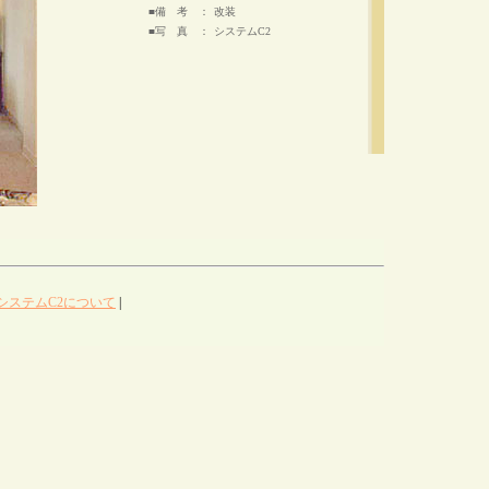
■備 考 ：
改装
■写 真 ：
システムC2
システムC2について
|